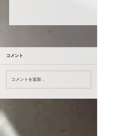
共に成長してい
品たち
２０２４年が明け
コメント
生徒さんと私
元旦早々大変なニ
び込んできたとい
す。 能登半島地
コメントを追加…
亡くなりになられ
んでお悔やみ申し
共に、被災された
りお見舞い申し上
生徒様、ここにい
皆様の中でも辛く
をされている方...