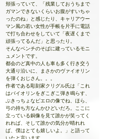
頬張っていて、「残業しておうちまで
ガマンできないくらいお腹がすいちゃ
ったのね」と感じたり、キャリアウー
マン風の若い女性が手帳を片手に電話
で打ち合わせをしていて「夜遅くまで
頑張ってるんだ」と思ったり。
そんなベンチのそばに建っているモニ
ュメントです。
都会のど真中の人も車も多く行き交う
大通り沿いに、まさかのヴァイオリン
を弾くおじさん。。。
作者である彫刻家クリグル氏は「これ
はバイオリンをぎこぎこ弾き鳴らす、
ぶきっちょなピエロの像でね、ほら、
弓の持ち方なんかひどいだろ。ここに
立っている銅像を見て誰かが笑ってく
れれば、そして誰かの気分が晴れれ
ば、僕はとても嬉しいよ。」と語って
いたと言います。