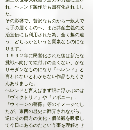
れ、ヘレンド製作所も国有化されまし
た。
その影響で、贅沢なものから一般人で
も手の届くものへ、また共産主義の政
治宣伝にも利用された為、全く趣の違
う、どちらかというと質素なものにな
ります。
１９９２年に民営化された後は新たな
挑戦へ向けて絵付けの全くない、かな
りモダンなものになり『ヘレンド』と
言われないとわからない作品もたくさ
んありました。
ヘレンドと言えばまず眼に浮かぶのは
『ヴィクトリア』や『アポニー』、
『ウィーンの薔薇』等のイメージでし
たが、東西の歴史に翻弄されながら、
逆にその両方の文化・価値観を吸収し
て今日にあるのだという事を理解させ