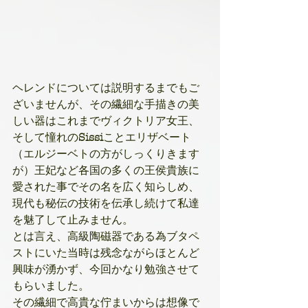
ヘレンドについては説明するまでもご
ざいませんが、その繊細な手描きの美
しい器はこれまでヴィクトリア女王、
そして憧れの
Sissi
ことエリザベート
（エルジーベトの方がしっくりきます
が）王妃など各国の多くの王侯貴族に
愛された事でその名を広く知らしめ、
現代も秘伝の技術を伝承し続けて私達
を魅了して止みません。
とは言え、高級陶磁器である為ブタペ
ストにいた当時は残念ながらほとんど
興味が湧かず、今回かなり勉強させて
もらいました。
その繊細で高貴な佇まいからは想像で