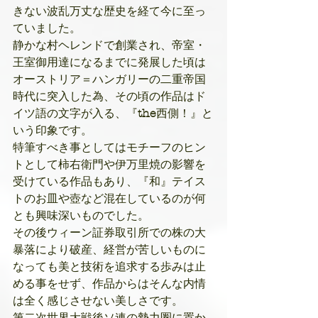
きない波乱万丈な歴史を経て今に至っ
ていました。
静かな村ヘレンドで創業され、帝室・
王室御用達になるまでに発展した頃は
オーストリア＝ハンガリーの二重帝国
時代に突入した為、その頃の作品はド
イツ語の文字が入る、『
the
西側！』と
いう印象です。
特筆すべき事としてはモチーフのヒン
トとして柿右衛門や伊万里焼の影響を
受けている作品もあり、『和』テイス
トのお皿や壺など混在しているのが何
とも興味深いものでした。
その後ウィーン証券取引所での株の大
暴落により破産、経営が苦しいものに
なっても美と技術を追求する歩みは止
める事をせず、作品からはそんな内情
は全く感じさせない美しさです。
第二次世界大戦後ソ連の勢力圏に置か