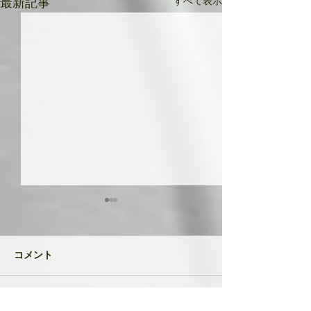
すべて表示
最新記事
共に成長してい
品たち
２０２４年が明け
コメント
生徒さんと私
元旦早々大変なニ
び込んできたとい
す。 能登半島地
コメントを追加…