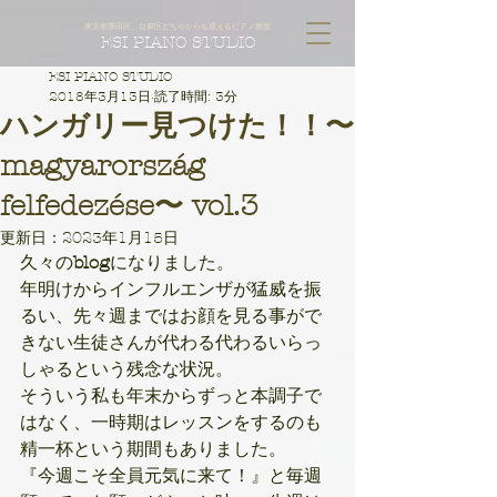
東京都墨田区、台東区どちらからも通えるピアノ教室
ESI PIANO STUDIO
ESI PIANO STUDIO
2018年3月13日
読了時間: 3分
ハンガリー見つけた！！〜
magyarország
felfedezése〜 vol.3
更新日：
2023年1月15日
久々の
blog
になりました。
年明けからインフルエンザが猛威を振
るい、先々週まではお顔を見る事がで
きない生徒さんが代わる代わるいらっ
しゃるという残念な状況。
そういう私も年末からずっと本調子で
はなく、一時期はレッスンをするのも
精一杯という期間もありました。
『今週こそ全員元気に来て！』と毎週