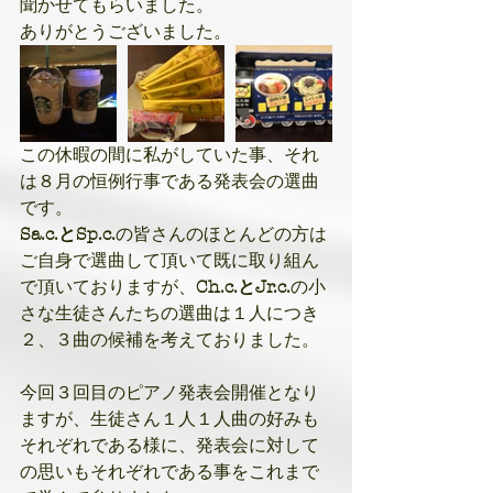
聞かせてもらいました。
ありがとうございました。 
この休暇の間に私がしていた事、それ
は８月の恒例行事である発表会の選曲
です。
Sa.c.とSp.c.
の皆さんのほとんどの方は
ご自身で選曲して頂いて既に取り組ん
で頂いておりますが、
Ch.c.とJr.c.
の小
さな生徒さんたちの選曲は１人につき
２、３曲の候補を考えておりました。
今回３回目のピアノ発表会開催となり
ますが、生徒さん１人１人曲の好みも
それぞれである様に、発表会に対して
の思いもそれぞれである事をこれまで