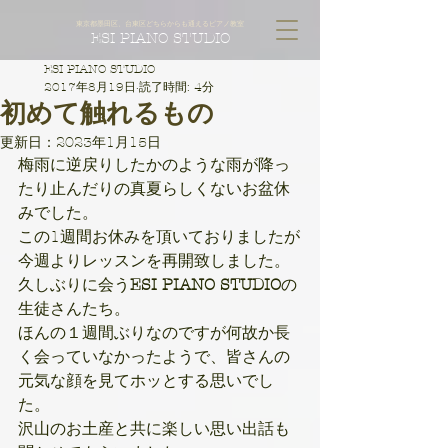
東京都墨田区、台東区どちらからも通えるピアノ教室
ESI PIANO STUDIO
ESI PIANO STUDIO
2017年8月19日
読了時間: 4分
初めて触れるもの
更新日：
2023年1月15日
梅雨に逆戻りしたかのような雨が降っ
たり止んだりの真夏らしくないお盆休
みでした。
この1週間お休みを頂いておりましたが
今週よりレッスンを再開致しました。
久しぶりに会う
ESI PIANO STUDIO
の
生徒さんたち。
ほんの１週間ぶりなのですが何故か長
く会っていなかったようで、皆さんの
元気な顔を見てホッとする思いでし
た。
沢山のお土産と共に楽しい思い出話も