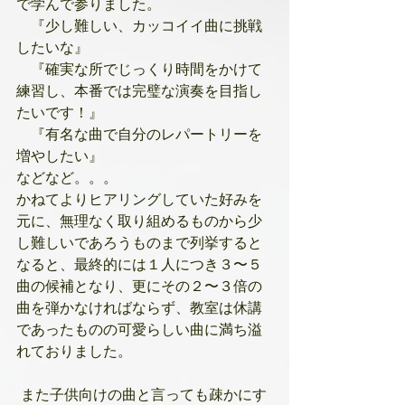
で学んで参りました。
　『少し難しい、カッコイイ曲に挑戦
したいな』
　『確実な所でじっくり時間をかけて
練習し、本番では完璧な演奏を目指し
たいです！』
　『有名な曲で自分のレパートリーを
増やしたい』
などなど。。。
かねてよりヒアリングしていた好みを
元に、無理なく取り組めるものから少
し難しいであろうものまで列挙すると
なると、最終的には１人につき３〜５
曲の候補となり、更にその２〜３倍の
曲を弾かなければならず、教室は休講
であったものの可愛らしい曲に満ち溢
れておりました。
 また子供向けの曲と言っても疎かにす