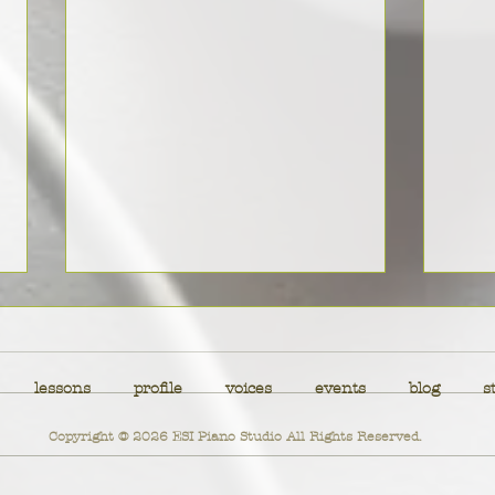
共に
ち
２０
lessons
profile
voices
events
blog
s
生徒さんと私
早々
きた
Copyright © 2026 ESI Piano Studio All Rights Reserved.
島地
た方