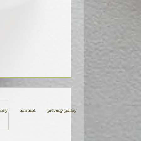
成長していきたい作品た
２４年が明けました。 元旦
tory
contact
privacy policy
大変なニュースが飛び込んで
という幕開けです。 能登半
震によりお亡くなりになられ
々に謹んでお悔やみ申し上げ