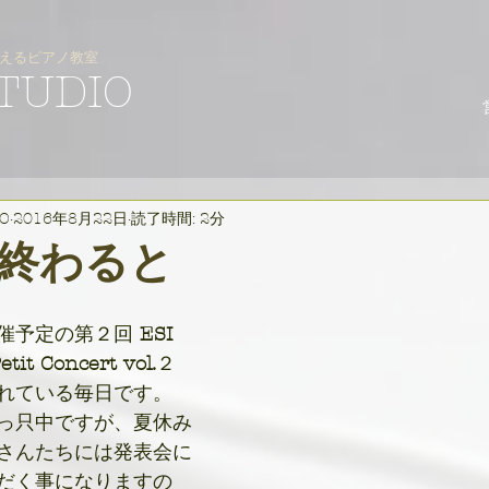
えるピアノ教室
STUDIO
IO
2016年8月22日
読了時間: 2分
終わると
催予定の第２回 
ESI 
tit Concert vol.
２ 
れている毎日です。
っ只中ですが、夏休み
さんたちには発表会に
だく事になりますの