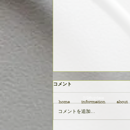
コメント
7/26update
home
information
about
軸と柔軟性
コメントを追加…