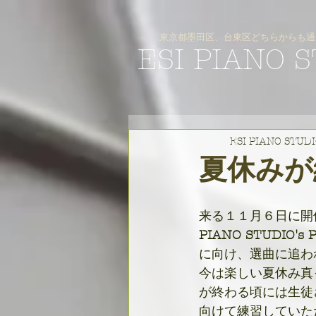
東京都墨田区、台東区どちらからも通
ESI PIANO 
ESI PIANO STUD
夏休みが
来る１１月６日に開
PIANO STUDIO's Pe
に向け、選曲に追わ
今は楽しい夏休み真
が終わる頃には生徒
向けて練習していた