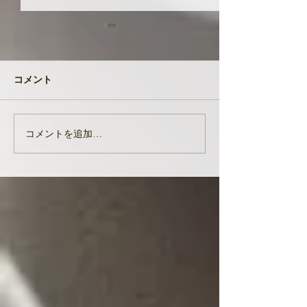
共に成長してい
品たち
２０２４年が明け
コメント
生徒さんと私
元旦早々大変なニ
び込んできたとい
す。 能登半島地
コメントを追加…
亡くなりになられ
んでお悔やみ申し
共に、被災された
りお見舞い申し上
生徒様、ここにい
皆様の中でも辛く
をされている方...