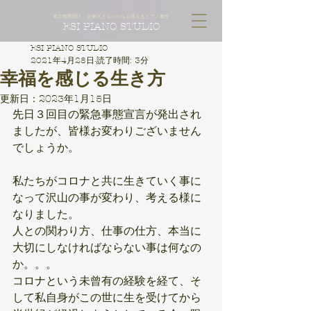
東京都墨田区、台東区どちらからも通えるピアノ教室
ESI PIANO STUDIO
ESI PIANO STUDIO
2021年4月28日
読了時間: 3分
幸福を感じる生き方
更新日：
2023年1月15日
先日３回目の緊急事態宣言が発出され
ましたが、皆様お変わりございません
でしょうか。
私たちがコロナと共に生きていく事に
なって沢山の事が変わり、考える様に
なりました。
人との関わり方、仕事の仕方、本当に
大切にしなければならない事は何なの
か。。。
コロナという未曾有の経験を経て、そ
して私自身がこの世に生を受けてから