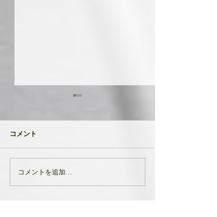
共に成長してい
品たち
２０２４年が明け
コメント
生徒さんと私
元旦早々大変なニ
び込んできたとい
す。 能登半島地
コメントを追加…
亡くなりになられ
んでお悔やみ申し
共に、被災された
りお見舞い申し上