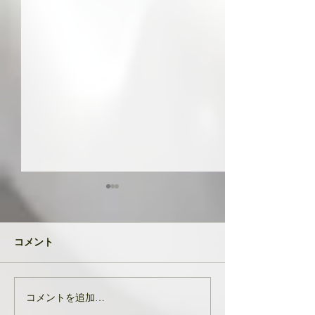
共に成長してい
品たち
２０２４年が明け
コメント
生徒さんと私
元旦早々大変なニ
び込んできたとい
す。 能登半島地
コメントを追加…
亡くなりになられ