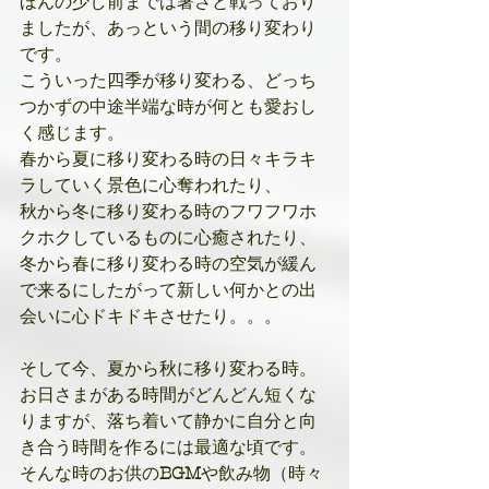
ほんの少し前までは暑さと戦っており
ましたが、あっという間の移り変わり
です。
こういった四季が移り変わる、どっち
つかずの中途半端な時が何とも愛おし
く感じます。
春から夏に移り変わる時の日々キラキ
ラしていく景色に心奪われたり、
秋から冬に移り変わる時のフワフワホ
クホクしているものに心癒されたり、
冬から春に移り変わる時の空気が緩ん
で来るにしたがって新しい何かとの出
会いに心ドキドキさせたり。。。
そして今、夏から秋に移り変わる時。
お日さまがある時間がどんどん短くな
りますが、落ち着いて静かに自分と向
き合う時間を作るには最適な頃です。
そんな時のお供の
BGM
や飲み物（時々