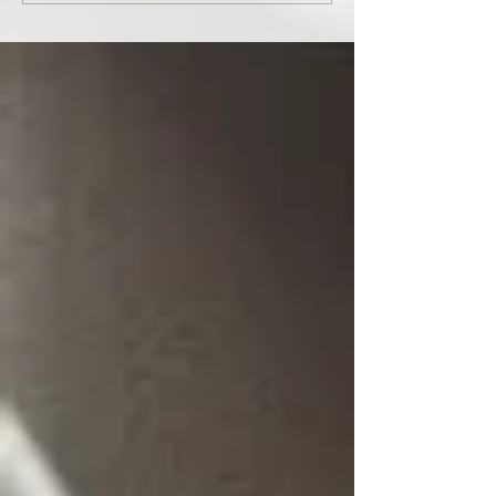
んでお悔やみ申し
共に、被災された
りお見舞い申し上
生徒様、ここにい
皆様の中でも辛く
をされている方...