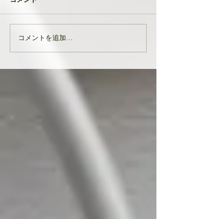
生徒さんと私
元旦早々大変なニ
び込んできたとい
す。 能登半島地
コメントを追加…
亡くなりになられ
んでお悔やみ申し
共に、被災された
りお見舞い申し上
生徒様、ここにい
皆様の中でも辛く
をされている方...