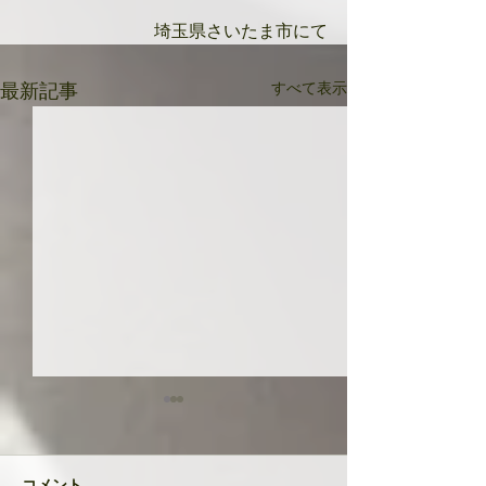
埼玉県さいたま市にて
すべて表示
最新記事
共に成長してい
品たち
２０２４年が明け
コメント