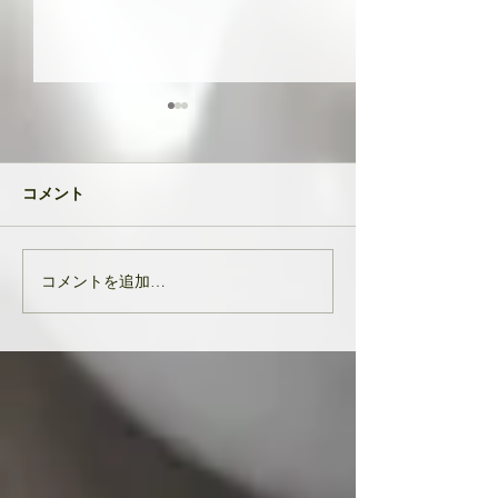
共に成長してい
品たち
２０２４年が明け
コメント
生徒さんと私
元旦早々大変なニ
び込んできたとい
す。 能登半島地
コメントを追加…
亡くなりになられ
んでお悔やみ申し
共に、被災された
りお見舞い申し上
生徒様、ここにい
皆様の中でも辛く
をされている方...