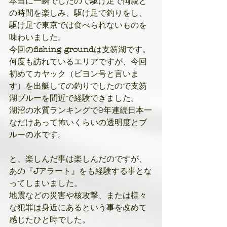
本当に一瞬でしたので駆け足で両親と
の時間を楽しみ、駆け足で釣りをし、
駆け足で東京では食べられないものを
味わいました。
今回の
fishing ground
は支笏湖です。
何度も訪れているエリアですが、今回
初めてカヤック（ビヨン号と言いま
す）を出艇しての釣りでしたので支笏
湖ブルーを間近で経験できました。
湖沼の水質ランキングで9年連続日本一
なだけあって怖いくらいの透明度とブ
ルーの水です。
と、楽しんだ事は楽しんだのですが、
あの『
J
アラート』をも経験する事とな
ってしまいました。
地震などの災害や核攻撃、または様々
な犯罪は身近にあるという事を改めて
感じたひと時でした。