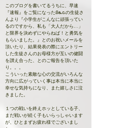
このブログを書いてるうちに、早速
『速報』をご覧になった
Sa.c.
の生徒さ
んより『小学生がこんなに頑張ってい
るのですから、私も「大人だから…」
と限界を決めずにやらねば！と勇気を
もらいました。』とのお祝いメールを
頂いたり、結果発表の際にエントリー
した生徒さんのお母様方が互いの健闘
を讃え合った、とのご報告を頂いた
り。。。
こういった素敵な心の交流がいろんな
方向に広がっていく事は本当に本当に
幸せな気持ちになり、また嬉しさに泣
きました。
１つの戦いを終えホッとしている子、
まだ戦いが続く子もいらっしゃいます
が、ひとまずお疲れ様でございまし