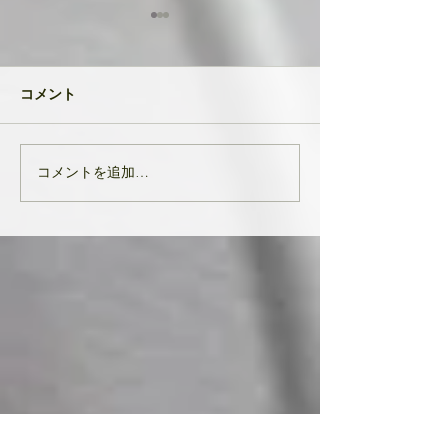
共に成長してい
品たち
２０２４年が明け
コメント
生徒さんと私
元旦早々大変なニ
び込んできたとい
す。 能登半島地
コメントを追加…
亡くなりになられ
んでお悔やみ申し
共に、被災された
りお見舞い申し上
生徒様、ここにい
皆様の中でも辛く
をされている方...