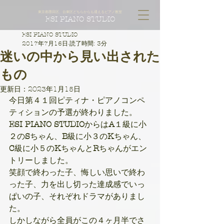
東京都墨田区、台東区どちらからも通えるピアノ教室
ESI PIANO STUDIO
ESI PIANO STUDIO
2017年7月16日
読了時間: 3分
迷いの中から見い出された
もの
更新日：
2023年1月15日
今日第４１回ピティナ・ピアノコンペ
ティションの予選が終わりました。
ESI PIANO STUDIO
からは
A
１級に小
２の
S
ちゃん、
B
級に小３の
K
ちゃん、
C
級に小５の
K
ちゃんと
R
ちゃんがエン
トリーしました。
笑顔で終わった子、悔しい思いで終わ
った子、力を出し切った達成感でいっ
ぱいの子、それぞれドラマがありまし
た。
しかしながら全員がこの４ヶ月半でさ