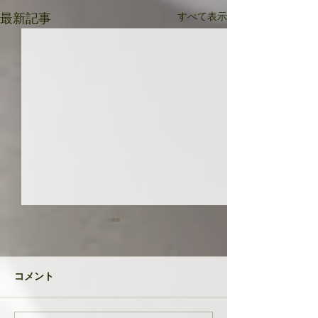
すべて表示
最新記事
共に成長してい
品たち
２０２４年が明け
コメント
生徒さんと私
元旦早々大変なニ
び込んできたとい