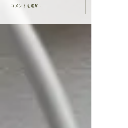
す。 能登半島地
コメントを追加…
亡くなりになられ
んでお悔やみ申し
共に、被災された
りお見舞い申し上
生徒様、ここにい
皆様の中でも辛く
をされている方...