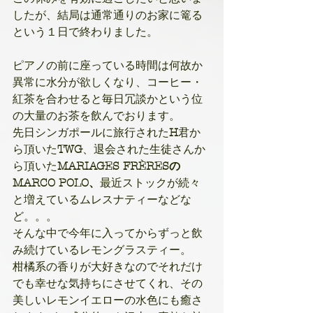
したが、結局は通常通りのお家に篭る
という１日で終わりました。
ピアノの前に座っている時間は何故か
異常に水分が欲しくなり、コーヒー・
紅茶を合わせると毎日冗談かという位
の大量のお茶を飲んでおります。
先日シンガポールに旅行された
H
君か
ら頂いた
TWG
、退会された生徒さんか
ら頂いた
MARIAGES FRÈRESの
MARCO POLO、
最近ストックが続々
と増えているムレスナティーなどな
ど。。。
そんな中で今年に入ってからずっと飲
み続けているレモングラスティー。
柑橘系の香りが大好きなのでそれだけ
でも幸せな気持ちにさせてくれ、その
美しいレモンイエローの水色にも癒さ