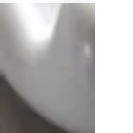
共に、被災された
りお見舞い申し上
生徒様、ここにい
皆様の中でも辛く
をされている方...