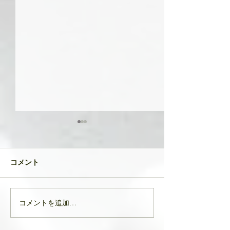
共に成長してい
品たち
２０２４年が明け
コメント
生徒さんと私
元旦早々大変なニ
び込んできたとい
す。 能登半島地
コメントを追加…
亡くなりになられ
んでお悔やみ申し