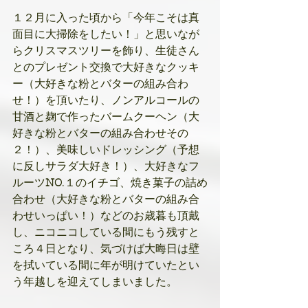
１２月に入った頃から「今年こそは真
面目に大掃除をしたい！」と思いなが
らクリスマスツリーを飾り、生徒さん
とのプレゼント交換で大好きなクッキ
ー（大好きな粉とバターの組み合わ
せ！）を頂いたり、ノンアルコールの
甘酒と麹で作ったバームクーヘン（大
好きな粉とバターの組み合わせその
２！）、美味しいドレッシング（予想
に反しサラダ大好き！）、大好きなフ
ルーツ
NO
.１のイチゴ、焼き菓子の詰め
合わせ（大好きな粉とバターの組み合
わせいっぱい！）などのお歳暮も頂戴
し、ニコニコしている間にもう残すと
ころ４日となり、気づけば大晦日は壁
を拭いている間に年が明けていたとい
う年越しを迎えてしまいました。 