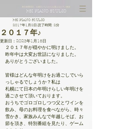
東京都墨田区、台東区どちらからも通えるピアノ教室
ESI PIANO STUDIO
ESI PIANO STUDIO
2017年1月2日
読了時間: 2分
２０１７年♪
更新日：
2023年1月15日
２０１７年が穏やかに明けました。
昨年中は大変お世話になりました。
ありがとうございました。
皆様はどんな年明けをお過ごしでいら
っしゃるでしょうか？私は
札幌にて日本の年明けらしい年明けを
過ごさせて頂いております。
おうちでゴロゴロしつつ父とワインを
飲み、母のお料理を食べながら、時々
雪かき、家族みんなで年越しそば、お
節を頂き、特別番組を見たり、ゲーム