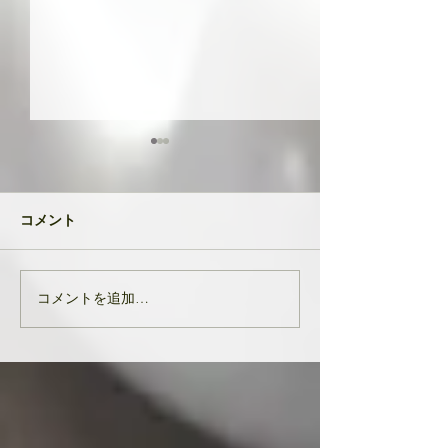
共に成長してい
品たち
２０２４年が明け
コメント
生徒さんと私
元旦早々大変なニ
び込んできたとい
す。 能登半島地
コメントを追加…
亡くなりになられ
んでお悔やみ申し
共に、被災された
りお見舞い申し上
生徒様、ここにい
皆様の中でも辛く