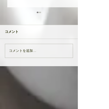
共に成長してい
品たち
２０２４年が明け
コメント
生徒さんと私
元旦早々大変なニ
び込んできたとい
す。 能登半島地
コメントを追加…
亡くなりになられ
んでお悔やみ申し
共に、被災された
りお見舞い申し上
生徒様、ここにい
皆様の中でも辛く
をされている方...