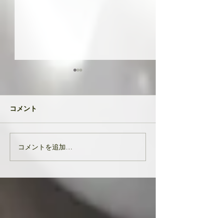
共に成長してい
品たち
２０２４年が明け
コメント
生徒さんと私
元旦早々大変なニ
び込んできたとい
す。 能登半島地
コメントを追加…
亡くなりになられ
んでお悔やみ申し
共に、被災された
りお見舞い申し上
生徒様、ここにい
皆様の中でも辛く