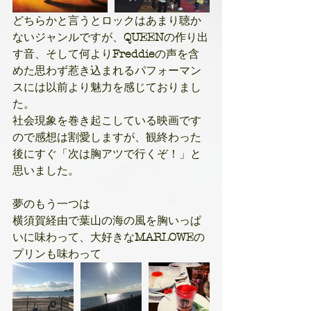
どちらかと言うとロックはあまり聴か
ないジャンルですが、
QUEEN
の作り出
す音、そして何より
Freddie
の声を含
めた思わず惹き込まれるパフォーマン
スには以前より魅力を感じておりまし
た。
社会現象を巻き起こしている映画です
ので感想は割愛しますが、観終わった
後にすぐ「次は胸アツで行くぞ！」と
思いました。
夢のもう一つは
横須賀経由で葉山の海の風を胸いっぱ
いに味わって、大好きな
MARLOWE
の
プリンも味わって