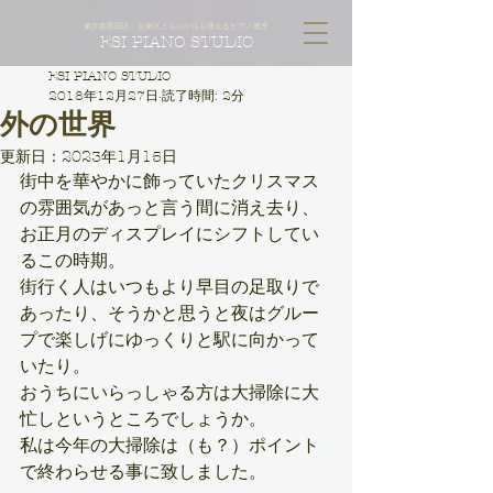
東京都墨田区、台東区どちらからも通えるピアノ教室
ESI PIANO STUDIO
ESI PIANO STUDIO
2018年12月27日
読了時間: 2分
外の世界
更新日：
2023年1月15日
街中を華やかに飾っていたクリスマス
の雰囲気があっと言う間に消え去り、
お正月のディスプレイにシフトしてい
るこの時期。
街行く人はいつもより早目の足取りで
あったり、そうかと思うと夜はグルー
プで楽しげにゆっくりと駅に向かって
いたり。
おうちにいらっしゃる方は大掃除に大
忙しというところでしょうか。
私は今年の大掃除は（も？）ポイント
で終わらせる事に致しました。