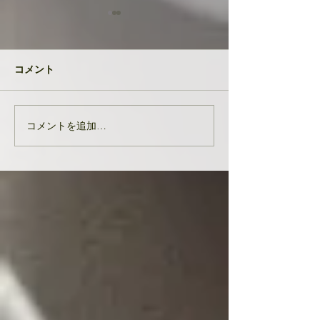
共に成長してい
品たち
２０２４年が明け
コメント
生徒さんと私
元旦早々大変なニ
び込んできたとい
す。 能登半島地
コメントを追加…
亡くなりになられ
んでお悔やみ申し
共に、被災された
りお見舞い申し上
生徒様、ここにい
皆様の中でも辛く
をされている方...