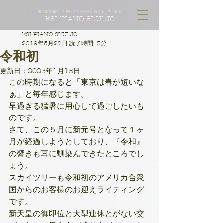
東京都墨田区、台東区どちらからも通えるピアノ教室
ESI PIANO STUDIO
ESI PIANO STUDIO
2019年5月27日
読了時間: 3分
令和初
更新日：
2023年1月15日
この時期になると「東京は春が短いな
ぁ」と毎年感じます。
早過ぎる猛暑に用心して過ごしたいも
のです。
さて、この５月に新元号となって１ヶ
月が経過しようとしており、『令和』
の響きも耳に馴染んできたところでし
ょう。
スカイツリーも令和初のアメリカ合衆
国からのお客様のお迎えライティング
です。
新天皇の御即位と大型連休とがない交