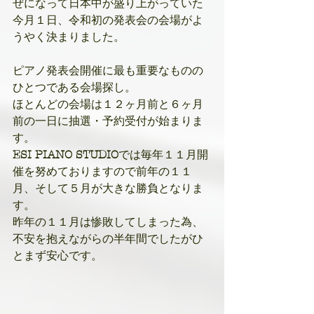
ぜになって日本中が盛り上がっていた
今月１日、令和初の発表会の会場がよ
うやく決まりました。
ピアノ発表会開催に最も重要なものの
ひとつである会場探し。
ほとんどの会場は１２ヶ月前と６ヶ月
前の一日に抽選・予約受付が始まりま
す。
ESI PIANO STUDIO
では毎年１１月開
催を努めておりますので前年の１１
月、そして５月が大きな勝負となりま
す。
昨年の１１月は惨敗してしまった為、
不安を抱えながらの半年間でしたがひ
とまず安心です。