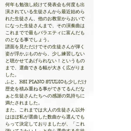
何年も勉強し続けて発表会も何度も出
演されている生徒さんから最近始めら
れた生徒さん、他のお教室からおいで
になった生徒さんまで、その演奏曲は
これまでで最もバラエティに富んだも
のとなる事でしょう。
譜面を見ただけでその生徒さんが弾く
姿が浮かぶものから、少し練習しない
と聴かせてあげられない！というもの
まで、選曲できる幅が大きく広がりま
した。
ふと、
ESI PIANO STUDIO
も少しだけ
歴史を積み重ねる事ができてるんだな
ぁと生徒さんたちへの感謝の気持ちに
満たされました。
また、これまでは大人の生徒さん以外
はほぼ私が選曲した数曲から選んでも
らって決定しておりましたが、「これ
弾いてみたい！」と自ら選曲する生徒