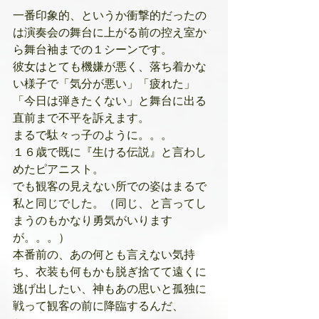
一番印象的、というか衝撃的だったの
は演奏会の舞台に上がる前の控え室か
ら舞台袖までの１シーンです。
彼女はとても機嫌が悪く、落ち着かな
い様子で「気分が悪い」「疲れた」
「今日は弾きたくない」と舞台に出る
直前まで不平を訴えます。
まるで駄々っ子のように。。。
１６歳で既に『生ける伝説』と言わし
めたピアニスト。
でも観客の見えない所での姿はまるで
私と同じでした。（同じ、と言ってし
まうのもかなり勇気がいります
が。。。）
本番前の、あの何とも言えない気持
ち、衣装も何もかも脱ぎ捨てて遠くに
逃げ出したい、神もあの思いと孤独に
戦って観客の前に降臨するんだ、