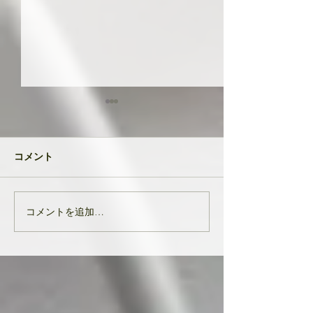
共に成長してい
品たち
２０２４年が明け
コメント
生徒さんと私
元旦早々大変なニ
び込んできたとい
す。 能登半島地
コメントを追加…
亡くなりになられ
んでお悔やみ申し
共に、被災された
りお見舞い申し上
生徒様、ここにい
皆様の中でも辛く