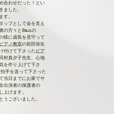
め合わせだった！とい
きました。
ます。
タッフとして会を支え
者の方々と
Sa.c.
の
の様に成長を見守って
ピアノ教室
の前田弥生
け付けて下さった
ピア
田村真夕子先生、心地
気を作り上げて下さ
な拍手を送って下さった
て当日までにお家でサ
全出演者の保護者の
し上げます。
とうございました。