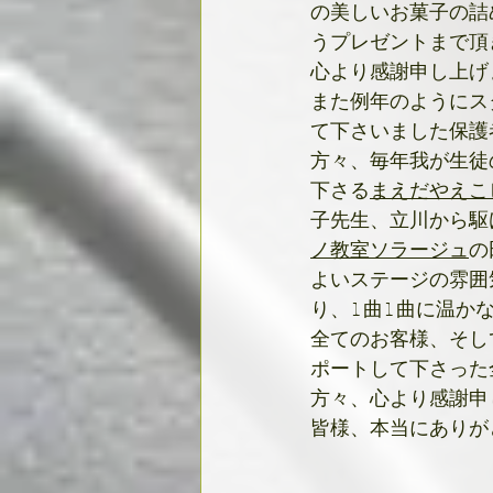
の美しいお菓子の詰
うプレゼントまで頂
心より感謝申し上げ
また例年のようにス
て下さいました保護
方々、毎年我が生徒
下さる
まえだやえこ
子先生、立川から駆
ノ教室ソラージュ
の
よいステージの雰囲
り、1曲1曲に温か
全てのお客様、そし
ポートして下さった
方々、心より感謝申
皆様、本当にありが