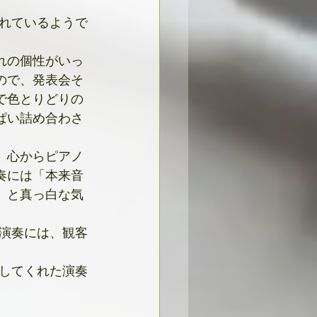
れているようで
れの個性がいっ
ので、発表会そ
で色とりどりの
ぱい詰め合わさ
、心からピアノ
奏には「本来音
」と真っ白な気
。
演奏には、観客
してくれた演奏