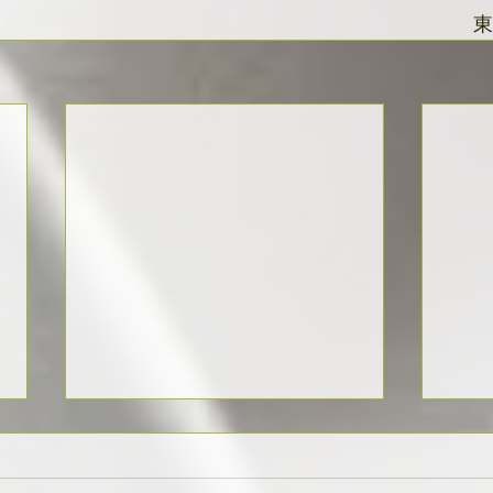
東
共に
ち