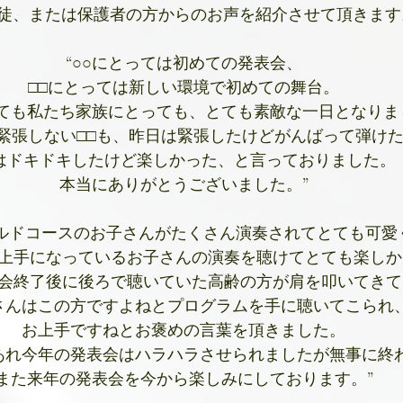
徒、または保護者の方からのお声を紹介させて頂きます
“○○にとっては初めての発表会、
□□にとっては新しい環境で初めての舞台。
ても私たち家族にとっても、とても素敵な一日となりま
緊張しない□□も、昨日は緊張したけどがんばって弾け
○はドキドキしたけど楽しかった、と言っておりました。
本当にありがとうございました。”
イルドコースのお子さんがたくさん演奏されてとても可愛
上手になっているお子さんの演奏を聴けてとても楽しか
会終了後に後ろで聴いていた高齢の方が肩を叩いてきて
さんはこの方ですよねとプログラムを手に聴いてこられ
お上手ですねとお褒めの言葉を頂きました。
あれ今年の発表会はハラハラさせられましたが無事に終
また来年の発表会を今から楽しみにしております。”