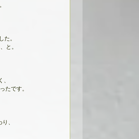
。
した。
た、と。
く、
ったです。
、
わり、