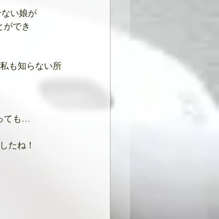
せない娘が
とができ
私も知らない所
っても…
したね！