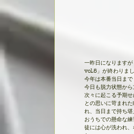
一昨日になりますが
vol.5
」が終わりま
今年は本番当日まで
今日も脱力状態から
次々に起こる予期せ
との思いに苛まれた
れ、当日まで持ち堪
おうちでの懸命な練
徒には心が洗われ、