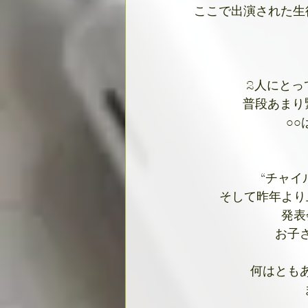
ここで出演された生
2人にとっ
普段あまり
○
“チャ
そして昨年より
発表
お子
何はとも