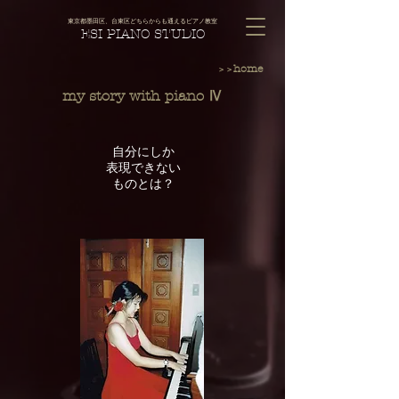
東京都墨田区、台東区どちらからも通えるピアノ教室
ESI PIANO STUDIO
home
＞＞
my story with piano ​Ⅳ
自分にしか
表現できない
ものとは？