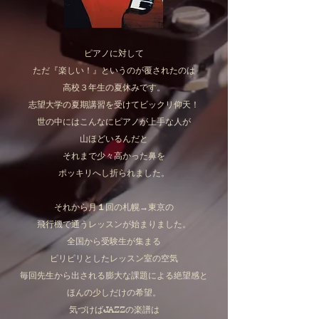
ピアノに対して
ただ『楽しい！』というのが覆されたのは
高校３年生の夏休みです。
志望大学の夏期講習を受けてビックリ仰天！
世の中にはこんなにピアノが上手な人が
山ほどいるんだと
それまで少々高かった鼻を
ポッキリへし折られました。
それから月
１
回の札幌→東京の
飛行機で通うレッスンが始まりました。
全国から受験生が集まる
ピリピリとしたレッスン室の空気
毎回先生から出される膨大な課題による絶望感と
ほんの少しだけの希望。
気づけば
JAZZ
の楽譜は