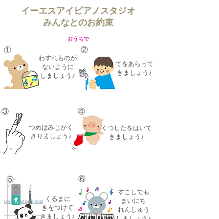
イーエスアイピアノスタジオ
みんなとのお約束
おうちで
①
②
わすれものが
てをあらって
ないように
きましょう♪
しましょう♪
③
④
つめはみじかく
くつしたをはいて
きりましょう♪
きましょう♪
⑥
⑤
すこしでも
くるまに
まいにち
きをつけて
れんしゅう
きましょう♪
しましょう♪