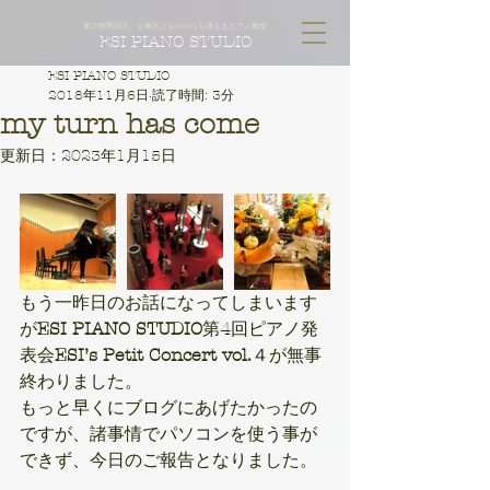
東京都墨田区、台東区どちらからも通えるピアノ教室
ESI PIANO STUDIO
ESI PIANO STUDIO
2018年11月6日
読了時間: 3分
my turn has come
更新日：
2023年1月15日
もう一昨日のお話になってしまいます
が
ESI PIANO STUDIO
第4回ピアノ発
表会
ESI’s Petit Concert vol.
４が無事
終わりました。
もっと早くにブログにあげたかったの
ですが、諸事情でパソコンを使う事が
できず、今日のご報告となりました。