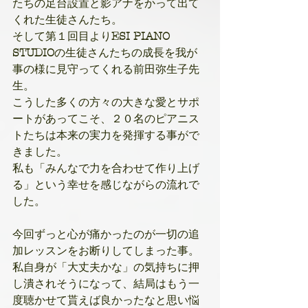
たちの足台設置と影アナをかって出て
くれた生徒さんたち。
そして第１回目より
ESI PIANO 
STUDIO
の生徒さんたちの成長を我が
事の様に見守ってくれる前田弥生子先
生。
こうした多くの方々の大きな愛とサポ
ートがあってこそ、２０名のピアニス
トたちは本来の実力を発揮する事がで
きました。
私も「みんなで力を合わせて作り上げ
る」という幸せを感じながらの流れで
した。
今回ずっと心が痛かったのが一切の追
加レッスンをお断りしてしまった事。
私自身が「大丈夫かな」の気持ちに押
し潰されそうになって、結局はもう一
度聴かせて貰えば良かったなと思い悩