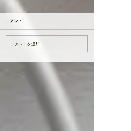
共に成長してい
品たち
２０２４年が明け
コメント
生徒さんと私
元旦早々大変なニ
び込んできたとい
す。 能登半島地
コメントを追加…
亡くなりになられ
んでお悔やみ申し
共に、被災された
りお見舞い申し上
生徒様、ここにい
皆様の中でも辛く
をされている方...