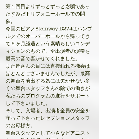
第１回目よりずっとずっと念願であっ
たすみだトリフォニーホールでの開
催。
今回のピアノ
Steinway D274
はハンブ
ルクでのオーバーホールから帰ってき
て６ヶ月経過という素晴らしいコンデ
ィションのもので、全出演者の演奏を
最高の音で響かせてくれました。
また皆さんの目には直接触れる機会は
ほとんどございませんでしたが、最高
の舞台を演出する為には欠かせない多
くの舞台スタッフさんの陰での働きが
私たちのプログラムの進行をサポート
して下さいました。
そして、入場者、出演者全員の安全を
守って下さったレセプションスタッフ
のお母様方。
舞台スタッフとして小さなピアニスト